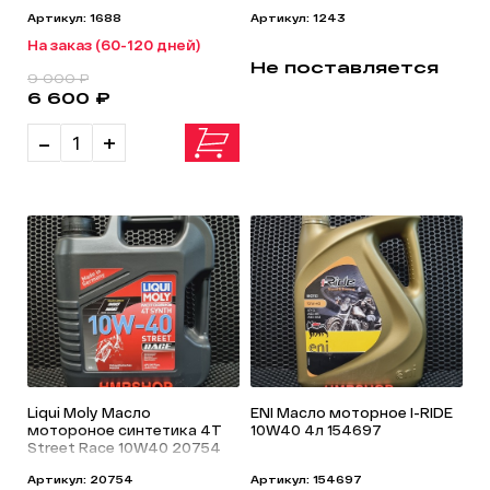
Артикул: 1688
Артикул: 1243
На заказ (60-120 дней)
Не поставляется
9 000 ₽
6 600 ₽
-
+
Liqui Moly Масло
ENI Масло моторное I-RIDE
мотороное синтетика 4T
10W40 4л 154697
Street Race 10W40 20754
Артикул: 20754
Артикул: 154697