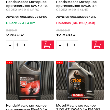
Honda Масло моторное
Honda Масло моторное
оригинальное 10W30, 1 л.
оригинальное 10w30 4л
08232-M99-S1LPRO
08232-M99-S4LHE
Артикул: 08232M99S1LPRO
Артикул: 08232M99S4LHE
В наличии > 4 шт.
На заказ (60-120 дней)
3 130 ₽
17 300 ₽
2 500 ₽
12 800 ₽
-
+
-
+
-26%
-26%
Honda Масло моторное
Motul Масло моторное
оригинальное 10w40 4л
7100 4T 10W40 4л 104092