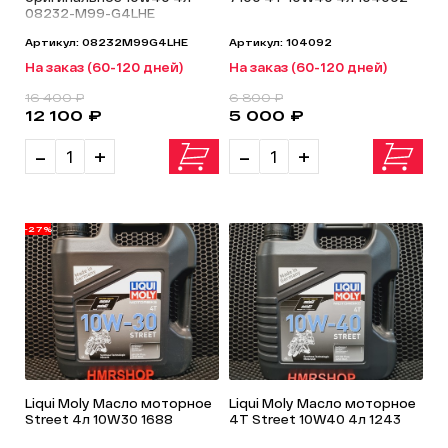
08232-M99-G4LHE
Артикул: 08232M99G4LHE
Артикул: 104092
На заказ (60-120 дней)
На заказ (60-120 дней)
16 400 ₽
6 800 ₽
12 100 ₽
5 000 ₽
-
+
-
+
-27%
Liqui Moly Масло моторное
Liqui Moly Масло моторное
Street 4л 10W30 1688
4T Street 10W40 4л 1243