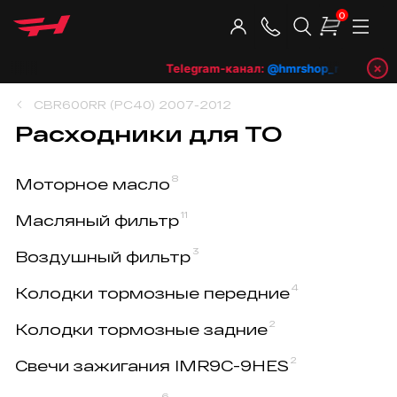
0
×
Telegram-канал:
@hmrshop_ru
👈 подп
CBR600RR (PC40) 2007-2012
Расходники для ТО
8
Моторное масло
11
Масляный фильтр
3
Воздушный фильтр
4
Колодки тормозные передние
2
Колодки тормозные задние
2
Свечи зажигания IMR9C-9HES
6