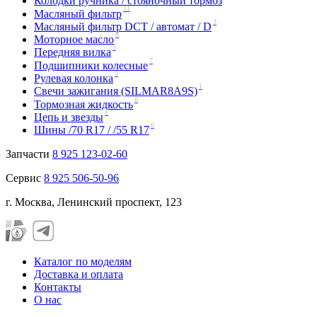
Колодки ручника / стояночный тормоз
11
Масляный фильтр
3
Масляный фильтр DCT / автомат / D
8
Моторное масло
5
Передняя вилка
7
Подшипники колесные
5
Рулевая колонка
1
Свечи зажигания (SILMAR8A9S)
8
Тормозная жидкость
1
Цепь и звезды
0
Шины /70 R17 / /55 R17
Запчасти
8 925 123-02-60
Сервис
8 925 506-50-96
г. Москва, Ленинский проспект, 123
Каталог по моделям
Доставка и оплата
Контакты
О нас