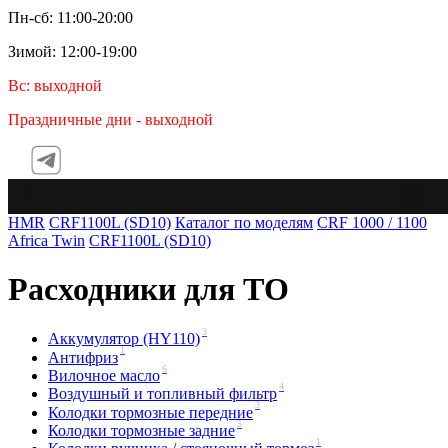
Пн-сб: 11:00-20:00
Зимой: 12:00-19:00
Вс: выходной
Праздничные дни - выходной
Te
HMR
CRF1100L (SD10)
Каталог по моделям
CRF 1000 / 1100
Africa Twin
CRF1100L (SD10)
Расходники для ТО
3
Аккумулятор (HY110)
1
Антифриз
6
Вилочное масло
4
Воздушный и топливный фильтр
3
Колодки тормозные передние
5
Колодки тормозные задние
1