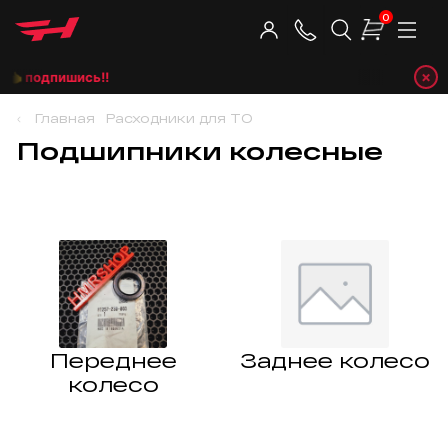
0
×
👈 подпишись!!
Главная
Расходники для ТО
Подшипники колесные
Переднее
Заднее колесо
колесо