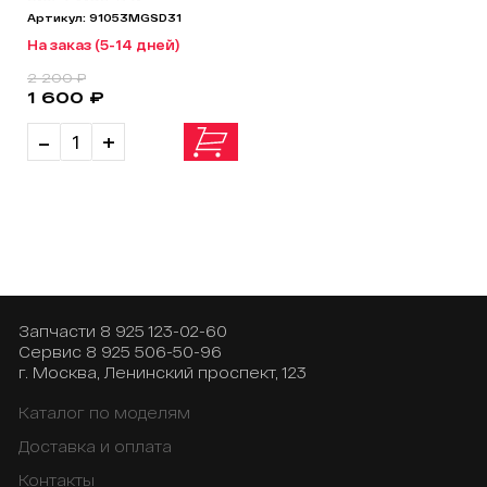
91053-MGS-D31
Артикул: 91053MGSD31
На заказ (5-14 дней)
2 200 ₽
1 600 ₽
-
+
Запчасти
8 925 123-02-60
Сервис
8 925 506-50-96
г. Москва, Ленинский проспект, 123
Каталог по моделям
Доставка и оплата
Контакты