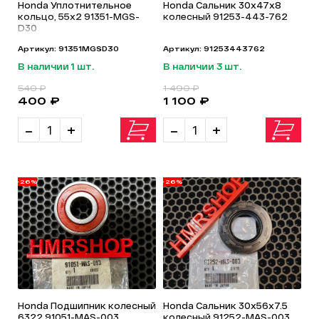
Honda Уплотнительное
Honda Сальник 30х47х8
кольцо, 55x2 91351-MGS-
колесный 91253-443-762
D30
Артикул: 91351MGSD30
Артикул: 91253443762
В наличии 1 шт.
В наличии 3 шт.
540 ₽
1 490 ₽
400 ₽
1 100 ₽
-
+
-
+
-26%
-26%
Honda Подшипник колесный
Honda Сальник 30х56х7.5
6322 91051-MAS-003
колесный 91252-MAS-003