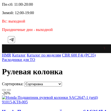
Пн-сб: 11:00-20:00
Зимой: 12:00-19:00
Вс: выходной
Праздничные дни - выходной
Telegr
HMR
Каталог
Каталог по моделям
CBR 600 F4i (PC35)
Расходники для ТО
Рулевая колонка
Сортировка:
-26%