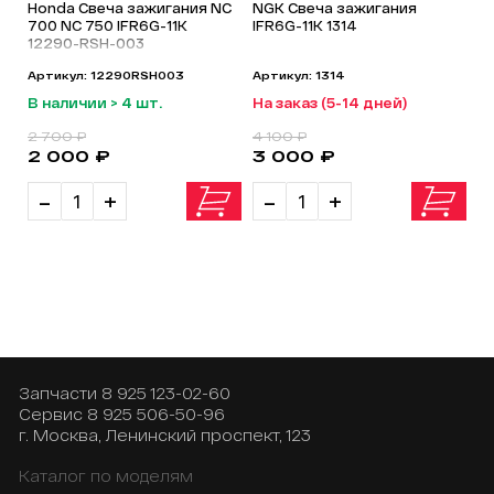
Honda Свеча зажигания NC
NGK Свеча зажигания
700 NC 750 IFR6G-11K
IFR6G-11K 1314
12290-RSH-003
Артикул: 12290RSH003
Артикул: 1314
В наличии > 4 шт.
На заказ (5-14 дней)
2 700 ₽
4 100 ₽
2 000 ₽
3 000 ₽
-
+
-
+
Запчасти
8 925 123-02-60
Сервис
8 925 506-50-96
г. Москва, Ленинский проспект, 123
Каталог по моделям