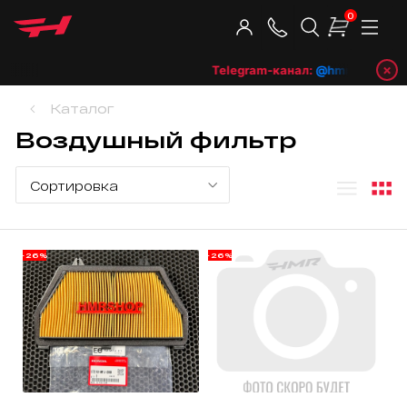
0
×
Telegram-канал:
@hmrshop_ru
👈
Каталог
Воздушный фильтр
-26%
-26%