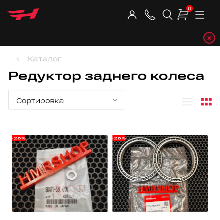
0
×
Telegram-
Каталог
Редуктор заднего колеса
-26%
-26%