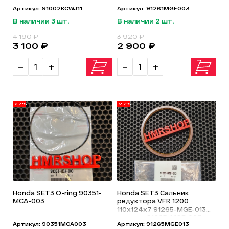
Артикул: 91002KCWJ11
Артикул: 91261MGE003
В наличии 3 шт.
В наличии 2 шт.
4 190 ₽
3 920 ₽
3 100 ₽
2 900 ₽
-
+
-
+
-27%
-27%
Honda SET3 O-ring 90351-
Honda SET3 Сальник
MCA-003
редуктора VFR 1200
110х124х7 91265-MGE-013
аналоги 91265-MGE-003
Артикул: 90351MCA003
Артикул: 91265MGE013