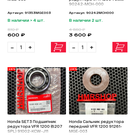
90242-MCH-000
Артикул: 91353MGE003
Артикул: 90242MCH000
В наличии > 4 шт.
В наличии 2 шт.
810 ₽
4 860 ₽
600 ₽
3 600 ₽
-
+
-
+
-26%
-26%
Honda SET3 Подшипник
Honda Сальник редуктора
редуктора VFR 1200 (6207
передний VFR 1200 91261-
SPL) 91002-KCW-J11
MGE-003