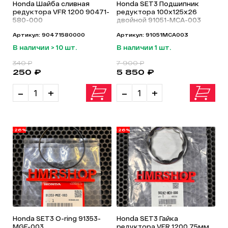
Honda Шайба сливная
Honda SET3 Подшипник
редуктора VFR 1200 90471-
редуктора 100х125х26
580-000
двойной 91051-MCA-003
Артикул: 90471580000
Артикул: 91051MCA003
В наличии > 10 шт.
В наличии 1 шт.
340 ₽
7 900 ₽
250 ₽
5 850 ₽
-
+
-
+
-26%
-26%
Honda SET3 O-ring 91353-
Honda SET3 Гайка
MGE-003
редуктора VFR 1200 75мм