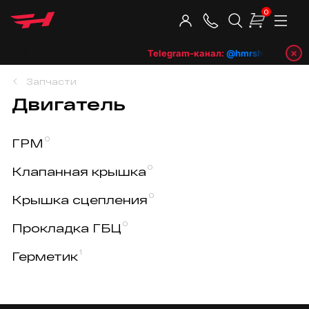
0
×
Telegram-канал:
@hmrshop_ru
👈 п
Запчасти
Двигатель
0
ГРМ
0
Клапанная крышка
0
Крышка сцепления
0
Прокладка ГБЦ
1
Герметик