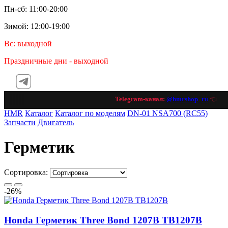
Пн-сб: 11:00-20:00
Зимой: 12:00-19:00
Вс: выходной
Праздничные дни - выходной
Telegram-канал:
@hmrshop_ru
👈 подп
HMR
Каталог
Каталог по моделям
DN-01 NSA700 (RC55)
Запчасти
Двигатель
Герметик
Сортировка:
-26%
Honda Герметик Three Bond 1207B TB1207B