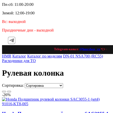
Пн-сб: 11:00-20:00
Зимой: 12:00-19:00
Вс: выходной
Праздничные дни - выходной
Telegram-канал:
@hmrshop_ru
👈 подпи
HMR
Каталог
Каталог по моделям
DN-01 NSA700 (RC55)
Расходники для ТО
Рулевая колонка
Сортировка:
-26%