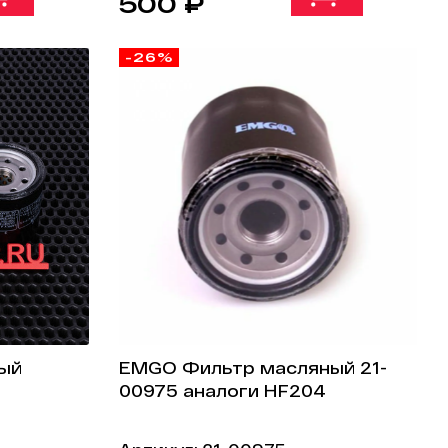
500 ₽
-26%
ый
EMGO Фильтр масляный 21-
00975 аналоги HF204