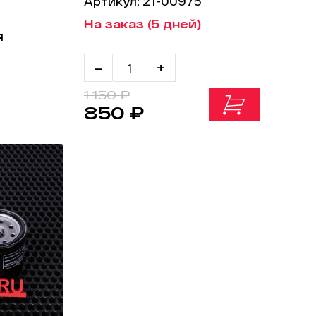
Артикул: 21-00975
На заказ (5 дней)
я
-
+
1 150 ₽
850 ₽