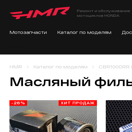
Ремонт и обслуживание
мотоциклов HONDA
Мотозапчасти
Каталог по моделям
Дос
Telegr
HMR
Каталог по моделям
CBR1000RR (
Масляный фил
-26%
ХИТ ПРОДАЖ