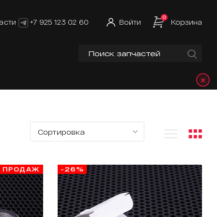
0
асти
+7 925 123 02 60
Войти
Корзина
×
Т ПРОДАЖ
-26%