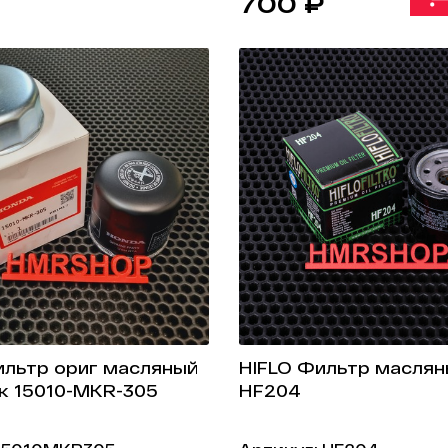
700 ₽
льтр ориг масляный
HIFLO Фильтр маслян
к 15010-MKR-305
HF204