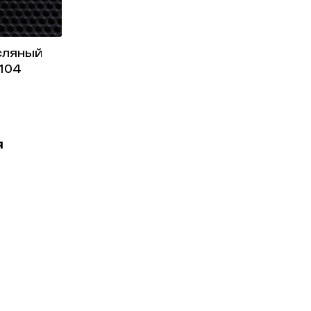
сляный
104
я