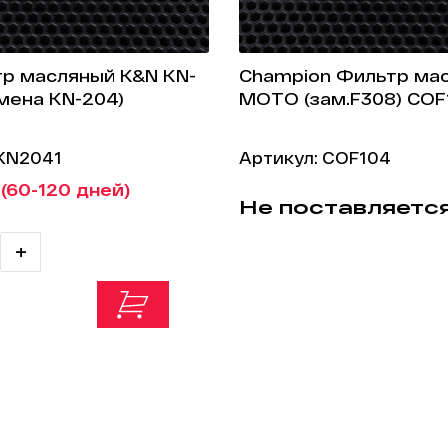
р масляный K&N KN-
Champion Фильтр ма
амена KN-204)
МОТО (зам.F308) COF
 KN2041
Артикул: COF104
 (60-120 дней)
Не поставляетс
+