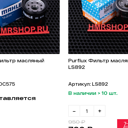
ильтр масляный
Purflux Фильтр масл
LS892
 OC575
Артикул: LS892
В наличии > 10 шт.
тавляется
-
+
950 ₽