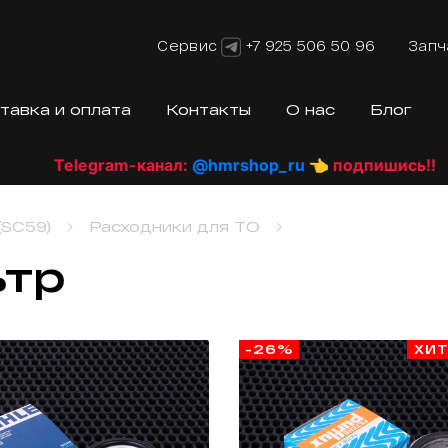
Сервис
+7 925 506 50 96
Запч
тавка и оплата
Контакты
О нас
Блог
am-канал:
@hmrshop_ru
👈 подпишись!!
SC59)
Расходники для ТО
ьтр
-26%
ХИ