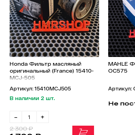
Honda Фильтр масляный
MAHLE Ф
оригинальный (France) 15410-
OC575
MCJ-505
Артикул: 15410MCJ505
Артикул:
В наличии 2 шт.
Не пос
-
+
2 300 ₽