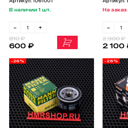
Артикул: 1061001
Артикул:
В наличии 1 шт.
На заказ 
-
+
-
810 ₽
2 900 ₽
600 ₽
2 100
-26%
-26%