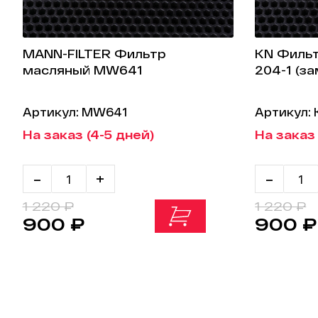
MANN-FILTER Фильтр
KN Фильт
масляный MW641
204-1 (з
Артикул: MW641
Артикул:
На заказ (4-5 дней)
На заказ
-
+
-
1 220 ₽
1 220 ₽
900 ₽
900 ₽