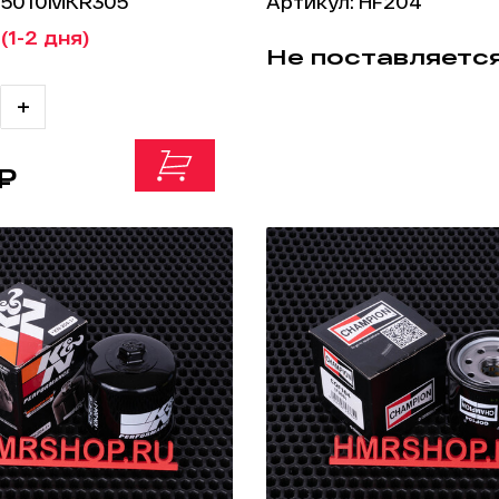
 15010MKR305
Артикул: HF204
(1-2 дня)
Не поставляетс
+
 ₽