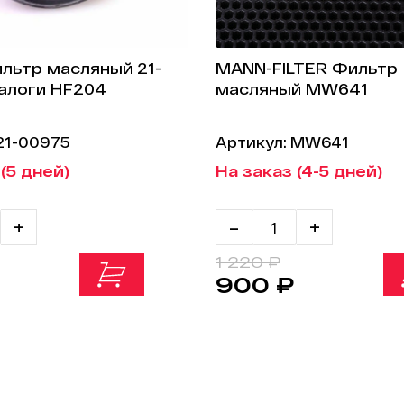
льтр масляный 21-
MANN-FILTER Фильтр
алоги HF204
масляный MW641
21-00975
Артикул: MW641
(5 дней)
На заказ (4-5 дней)
+
-
+
1 220 ₽
900 ₽