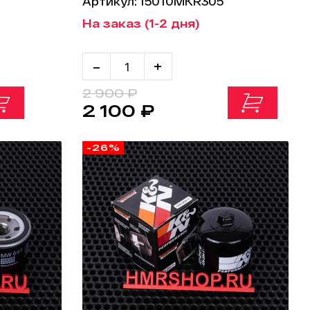
Артикул: 15010MKR305
На заказ (1-2 дня)
-
+
2 900 ₽
2 100 ₽
-26%