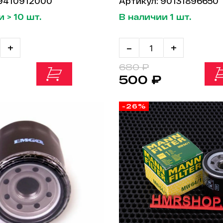
 9410912000
Артикул: 90131896650
 > 10 шт.
В наличии 1 шт.
+
-
+
680 ₽
500 ₽
-26%