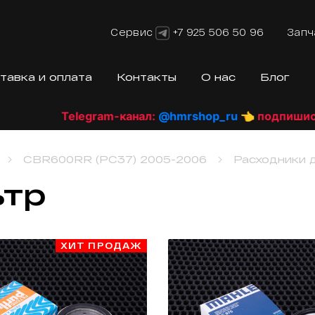
Сервис
+7 925 506 50 96
Запч
тавка и оплата
Контакты
О нас
Блог
egram-канал:
@hmrshop_ru
👈 подпишись!!
CBR600RR (PC37) 2005-2006
Расходники 
ьтр
ХИТ ПРОДАЖ