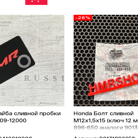
-26%
йба сливной пробки
Honda Болт сливной
09-12000
М12х1,5х15 (ключ 12 м
896-650 аналоги 9013
000