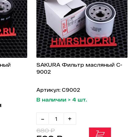
яный
SAKURA Фильтр масляный C-
9002
Артикул: C9002
В наличии > 4 шт.
я
-
+
680 ₽