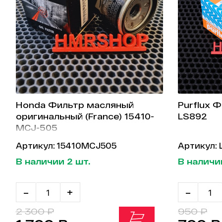
Honda Фильтр масляный
Purflux 
оригинальный (France) 15410-
LS892
MCJ-505
Артикул: 15410MCJ505
Артикул:
В наличии 2 шт.
В наличии
-
+
-
2 300 ₽
950 ₽