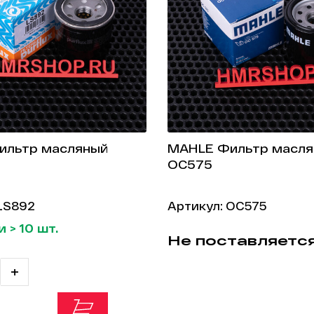
Фильтр масляный
MAHLE Фильтр масл
OC575
 LS892
Артикул: OC575
 > 10 шт.
Не поставляетс
+