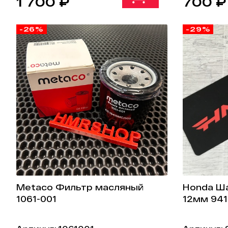
1 700 ₽
700 ₽
-26%
-29%
Metaco Фильтр масляный
Honda Ша
1061-001
12мм 941