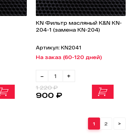
KN Фильтр масляный K&N KN-
204-1 (замена KN-204)
Артикул: KN2041
На заказ (60-120 дней)
-
+
1 220 ₽
900 ₽
1
2