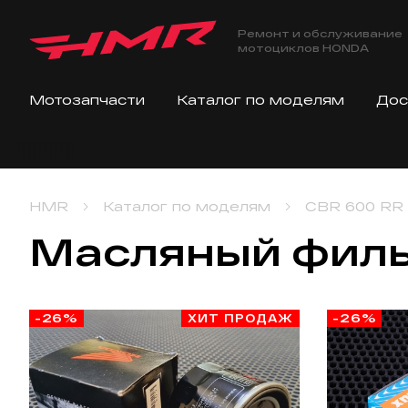
Ремонт и обслуживание
мотоциклов HONDA
Мотозапчасти
Каталог по моделям
Дос
Tel
HMR
Каталог по моделям
CBR 600 RR
Масляный фил
-26%
ХИТ ПРОДАЖ
-26%