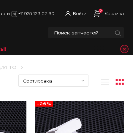
0
асти
+7 925 123 02 60
Войти
Корзина
×
для ТО
-26%