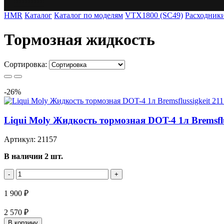
HMR
Каталог
Каталог по моделям
VTX1800 (SC49)
Расходник
Тормозная жидкость
Сортировка:
Хит продаж
-26%
Liqui Moly Жидкость тормозная DOT-4 1л Bremsflu
Артикул: 21157
В наличии 2 шт.
-
+
1 900 ₽
2 570 ₽
В корзину