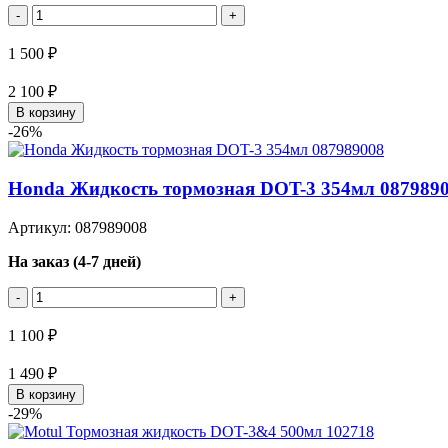
-
+
1 500 ₽
2 100 ₽
В корзину
-26%
Honda Жидкость тормозная DOT-3 354мл 087989
Артикул: 087989008
На заказ (4-7 дней)
-
+
1 100 ₽
1 490 ₽
В корзину
-29%