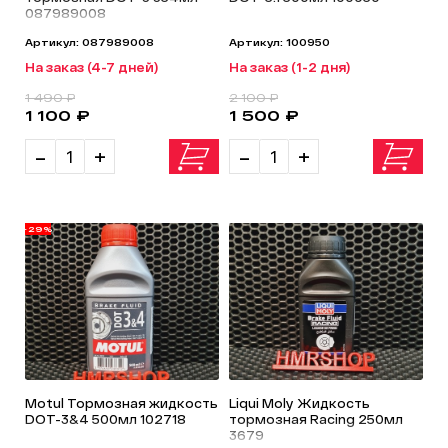
087989008
Артикул: 087989008
Артикул: 100950
На заказ (4-7 дней)
На заказ (1-2 дня)
1 490 ₽
2 100 ₽
1 100 ₽
1 500 ₽
-
+
-
+
-29%
Motul Тормозная жидкость
Liqui Moly Жидкость
DOT-3&4 500мл 102718
тормозная Racing 250мл
3679