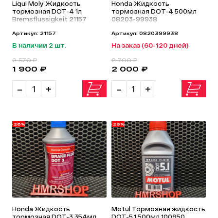
Liqui Moly Жидкость
Honda Жидкость
тормозная DOT-4 1л
тормозная DOT-4 500мл
Bremsflussigkeit 21157
08203-99938
Артикул: 21157
Артикул: 0820399938
В наличии 2 шт.
На заказ (60-120 дней)
2 570 ₽
2 700 ₽
1 900 ₽
2 000 ₽
-
+
-
+
-26%
-29%
Honda Жидкость
Motul Тормозная жидкость
тормозная DOT-3 354мл
DOT-5.1 500мл 100950