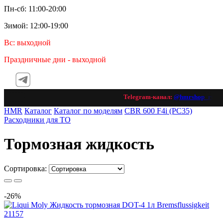
Пн-сб: 11:00-20:00
Зимой: 12:00-19:00
Вс: выходной
Праздничные дни - выходной
Telegram-канал:
@hmrshop_ru
👈 п
HMR
Каталог
Каталог по моделям
CBR 600 F4i (PC35)
Расходники для ТО
Тормозная жидкость
Сортировка:
Хит продаж
-26%